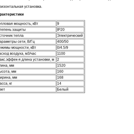
ризонтальная установка.
рактеристики
епловая мощность, кВт
9
тепень защиты
IP20
сточник тепла
Электрический
араметры сети, В/Гц
400/50
ежимы мощности, кВт
0/4.5/9
асход воздуха, м3/час
1100
акс.эффек-я длина установки, м
2
лина, мм
1520
ысота, мм
160
ирина, мм
168
асса, кг
14
вет
Белый