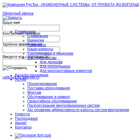
Обратный звонок
Ваше имя
О компании
Контактный телефон
О компании
Вакансии
Удобное время звонка
Реквизиты
Наши клиенты
Сертификаты и лицензии
Введите код с картинки
Сотрудничество
Для дилеров
Для посредников
Для корпоротивных клиентов
Каталог продукции
callback by akernel.ru
Услуги
Проектирование
Поставка оборудования
Монтаж
Обслуживание и ремонт
Гарантийное обслуживание
Паспортизация вентиляционных систем
Акт проверки эффективности работы систем вентиляции
Новости
Распродажа!
Акции!
Контакты