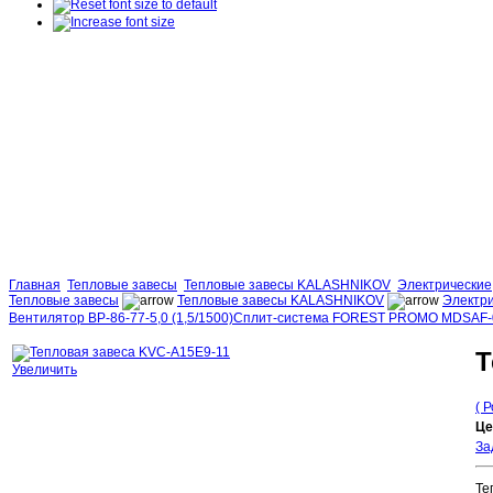
Главная
Тепловые завесы
Тепловые завесы KALASHNIKOV
Электрические
Тепловые завесы
Тепловые завесы KALASHNIKOV
Электр
Вентилятор BP-86-77-5,0 (1,5/1500)
Сплит-система FOREST PROMO MDSAF-
Т
Увеличить
( 
Це
За
Те